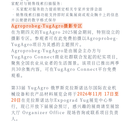
家配对与销售线索扫描服务：
•
买家配对服务助力提前锁定相关专家并安排会面
•
销售线索扫描功能支持即时采集展商或观众胸卡上的信息
并以便捷的数字格式保存
Agroprobeg-YugAgro摄影专区
在为期四天的YugAgro 2025展会期间，特别设立的
摄影专区。参观者可在此免费拍摄以Agroprobeg-
YugAgro项目为灵感的主题照片。
Agroprobeg-YugAgro是由展会主办方与
YugAgro Connect商业社群联合发起的纪实项目，
聚焦全国农业从业者的生活图景。该项目已推出两季
共30余集内容，可在YugAgro Connect平台免费
观看。
第33届 YugAgro 俄罗斯克拉斯诺达尔国际农业机
械设备和农产品材料展览会将于
2026年11月 17日至
20日
在克拉斯诺达尔Expograd Yug展览中心举
行，现已开放下届展会预订，感兴趣的展商请至展馆
大厅 Organizer Office 现场咨询或联系项目负责
人。