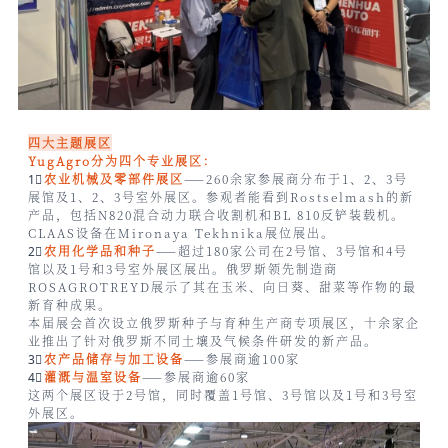
四大主题展区
YugAgro分为四个专业展区：
1⃣
农业机械及零部件展区
——260余家参展商分布于1、2、3号
展馆及1、2、3号室外展区。参观者能看到Rostselmash的新
产品，包括N820混合动力联合收割机和BL 810反铲装载机。
CLAAS设备在Mironaya Tekhnika展位展出。
2⃣
农用化学品和种子
——超过180家公司在2号馆、3号馆和4号
馆以及1号和3号室外展区展出。俄罗斯领先制造商
ROSAGROTREYD展示了其在玉米、向日葵、甜菜等作物的最
新育种成果。
本届展会首次设立俄罗斯种子与育种生产商专项展区，十余家企
业推出了针对俄罗斯不同土壤及气候条件研发的新产品。
3⃣
农产品储存与加工设备
——参展商逾100家
4⃣
灌溉与温室设备
——参展商逾60家
这两个展区设于2号馆，同时覆盖1号馆、3号馆以及1号和3号室
外展区。