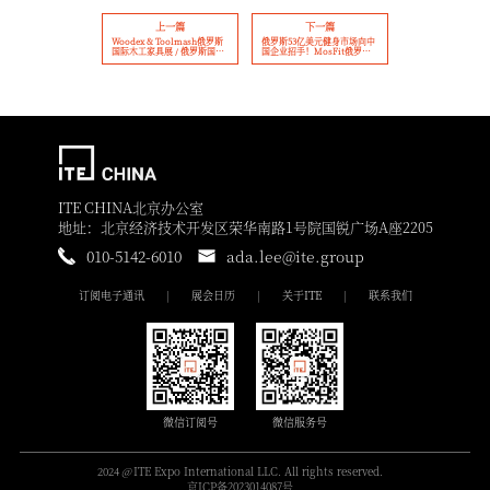
上一篇
下一篇
Woodex & Toolmash俄罗斯
俄罗斯53亿美元健身市场向中
国际木工家具展 / 俄罗斯国际
国企业招手！MosFit俄罗斯
五金工具展 2025展前通知
体育用品展会解锁 80% 进口份
额密码
ITE CHINA北京办公室
地址：北京经济技术开发区荣华南路1号院国锐广场A座2205
010-5142-6010
ada.lee@ite.group
订阅电子通讯
展会日历
关于ITE
联系我们
微信订阅号
微信服务号
2024
@
ITE Expo International LLC. All rights reserved.
京ICP备2023014087号