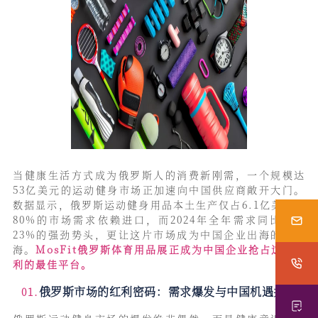
当健康生活方式成为俄罗斯人的消费新刚需，一个规模达
53亿美元的运动健身市场正加速向中国供应商敞开大门。
数据显示，俄罗斯运动健身用品本土生产仅占6.1亿美元，
80%的市场需求依赖进口，而2024年全年需求同比激增
23%的强劲势头，更让这片市场成为中国企业出海的新蓝
海。
MosFit俄罗斯体育用品展正成为中国企业抢占这份红
利的最佳平台。
俄罗斯市场的红利密码：
需求爆发与中国机遇共振
01.