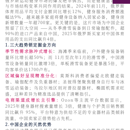
俄罗斯运动健身市场的爆发绝非偶然，而是健康意识升级
与市场结构变革共同作用的结果。2024年前11月，俄罗斯
体育用品平均支付金额同比增长12%，健身服务消费额涨
幅达9%，越来越多家庭将健身设备纳入居家必备，健身房
新增数量一年超700家。更关键的是，这片市场为中国企业
预留了巨大空间 ——从冬季滑雪装备到日常瑜伽配件，超
90%的进口产品来自中国，2025年俄罗斯买家对中国体育
用品的支出同比飙升4倍。
1.三大趋势锁定掘金方向
：
季节性需求脉冲式增长
海滩季来临前，户外健身装备销
量环比增长超50%；而 11月至次年1月的滑雪季，中国滑
雪设备销量同比激增3倍，单板滑雪装备更是暴涨5倍，平
均客单价达1700卢布。
区域偏好呈现精准分化：
莫斯科消费者偏爱北欧健走
装
备、瑜伽配件及负重器材；圣彼得堡聚焦健身自行车与冰
雪运动装备；乌拉尔地区则对普拉提器材、椭圆机需求旺
盛，这种差异为精准选品提供了清晰指引。
电商渠道成增长主引擎：
Ozon等
主流平台数据显示，
2025年健身器材搜索量增长 3倍，健康与个护类目销售额
同比飙升 95%，平台特意为供给不足的专业器材品类倾斜
流量，中国卖家正借势抢占先机。
2.中国企业的天然优势