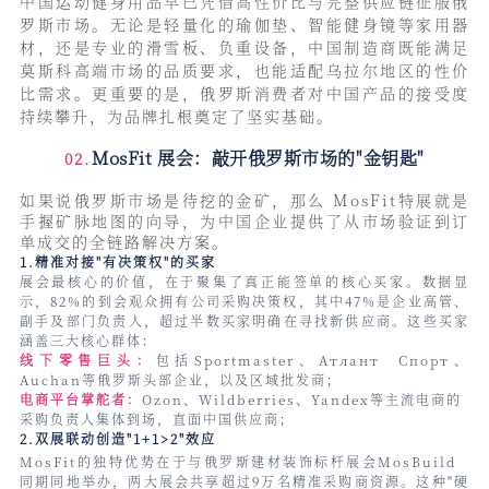
中国运动健身用品早已凭借高性价比与完整供应链征服俄
罗斯市场。无论是轻量化的瑜伽垫、智能健身镜等家用器
材，还是专业的滑雪板、负重设备，中国制造商既能满足
莫斯科高端市场的品质要求，也能适配乌拉尔地区的性价
比需求。更重要的是，俄罗斯消费者对中国产品的接受度
持续攀升，为品牌扎根奠定了坚实基础。
MosFit 展会：
敲开俄罗斯市场的"金钥匙"
02.
如果说俄罗斯市场是待挖的金矿，那么 MosFit特展就是
手握矿脉地图的向导，为中国企业提供了从市场验证到订
单成交的全链路解决方案。
1.精准对接"有决策权"的买家
展会最核心的价值，在于聚集了真正能签单的核心买家。数据显
示，82%的到会观众拥有公司采购决策权，其中47%是企业高管、
副手及部门负责人，超过半数买家明确在寻找新供应商。这些买家
涵盖三大核心群体：
线下零售巨头：
包括Sportmaster、Атлант Спорт、
Auchan等俄
罗斯头部企业，以及区域批发商；
电商平台掌舵者：
Ozon、
Wildberries、
Yandex等主流电商的
采购负责人集体到场，直面中国供应商；
2.双展联动创造"1+1>2"效应
MosFit的独特优势在于与俄罗斯建材装饰标杆展会
MosBuild
同期同地举办，两大展会共享超过9万名精准采购商资源。这种"硬