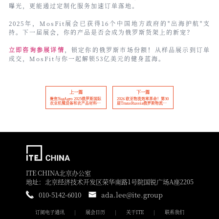
曝光，更能通过定制化服务加速订单落地。
2025年，MosFit展会已获得16个中国地方政府的"出海护航"支
持。下一届展会，你的产品是否会成为俄罗斯货架上的新宠？
立即咨询参展详情
，锁定你的俄罗斯市场份额！从样品展示到订单
成交，MosFit与你一起解锁53亿美元的健身蓝海。
上一篇
下一篇
聚焦YugAgro 2025俄罗斯国际
2026 欧亚物流效率革命！第30
农业机械设备和农产品材料展
届TransRussia俄罗斯物流展
会开幕现场！40余家企业展
&Skladtech同期联动，中国仓
示“中国智造”实力！
储设备企业破局俄罗斯70亿市
场
ITE CHINA北京办公室
地址：北京经济技术开发区荣华南路1号院国锐广场A座2205
010-5142-6010
ada.lee@ite.group
订阅电子通讯
展会日历
关于ITE
联系我们