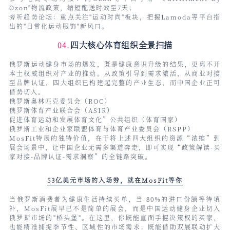
Ozon"物流政策，缩短配送时效至7天；
旁听趋势论坛：重点关注"运动时尚"板块，把握Lamoda等平台指
出的"日常化运动服饰"新风口。
四大核心体育组织全景扫描
04.
俄罗斯运动健身市场的爆发，既是健康意识升级的结果，更离不开
本土权威组织对产业的推动。从政策引导到需求激活，从商业对接
至品牌认证，四大组织已构建起完整的产业生态，而中国企业正可
借势切入。
俄罗斯奥林匹克委员会（ROC）
俄罗斯体育产业联合会（ASIR）
促进体育运动和发展体育文化”公共组织（体育国家）
俄罗斯工业和企业家联盟体育与体育产业委员会（RSPP）
MosFit特展的独特价值，在于将上述四大组织的资源“浓缩”到
展会场景中，让中国企业无需多渠道奔走，即可实现“政策解读-买
家对接-品牌认证-需求洞察”的全链路突破。
53亿美元市场的入场券，
就在MosFit等你
当俄罗斯消费者为健康生活持续买单，当 80%的进口份额等待填
补，MosFit展早已不是简单的展会，而是中国运动健身企业切入
俄罗斯市场的"桥头堡"。在这里，你既能直面手握决策权的买家，
也能精准捕捉季节性、区域性的市场需求；既能借助双展联动扩大