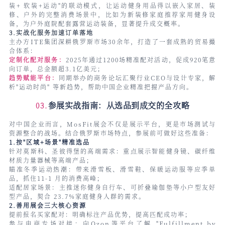
装+ 软装+运动"的联动模式，让运动健身用品得以嵌入家居、装
修、户外的完整消费场景中，比如为新装修家庭推荐家用健身设
备，为户外庭院配套露营运动装备，显著提升成交概率。
3.实战化服务加速订单落地
主办方ITE集团深耕俄罗斯市场30余年，打造了一套成熟的贸易撮
合体系：
定制化配对服务：
2025年通过1200场精准配对活动，促成920笔意
向订单，总金额超3.1亿美元；
趋势赋能平台：
同期举办的商务论坛汇聚行业CEO与设计专家，解
析"运动时尚" 等新趋势，帮助中国企业精准把握产品方向。
参展实战指南：
从选品到成交的全攻略
03.
对中国企业而言，MosFit展会不仅是展示平台，更是市场测试与
资源整合的战场。结合俄罗斯市场特点，参展前可做好这些准备：
1.按"区域+场景"精准选品
针对莫斯科、圣彼得堡的高端需求：重点展示智能健身镜、碳纤维
材质力量器械等高端产品；
瞄准冬季运动热潮：带来滑雪板、滑雪鞋、保暖运动服等应季单
品，抓住11-1 月的消费高峰；
适配居家场景：主推迷你健身自行车、可折叠瑜伽垫等小户型友好
型产品，契合 23.7%家庭健身人群的需求。
2.善用展会三大核心资源
提前报名买家配对：明确标注产品优势，提高匹配成功率；
参与电商专场对接：向Ozon等平台了解 "Fulfillment by