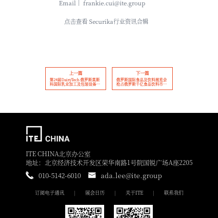
Email｜ frankie.cui@ite.group
点击查看 Securika行业资讯合辑
上一篇
下一篇
第24届DairyTech 俄罗斯莫斯
俄罗斯国际食品及饮料展览会
科国际乳业加工及包装设备展
抢占俄罗斯千亿食品饮料市场
乳制品生产线贴标零差错：从
风口——WorldFood Moscow
风险量化到系统落地，筑牢品
2026邀您参展！
控第一道防线
ITE CHINA北京办公室
地址：北京经济技术开发区荣华南路1号院国锐广场A座2205
010-5142-6010
ada.lee@ite.group
订阅电子通讯
展会日历
关于ITE
联系我们