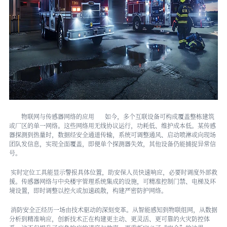
物联网与传感器网络的应用 如今，多个互联设备可构成覆盖整栋建筑
或厂区的单一网络。这些网络用无线协议运行，功耗低、维护成本低。某传感
器探测到热量时，数据经安全通道传输，系统可调整通风、启动喷淋或向现场
团队发信息，实现全面覆盖，即便单个探测器失效，其他设备仍能捕捉异常信
号。
实时定位工具能显示警报具体位置，助安保人员快速响应，必要时调度外部救
援。传感器网络与中央楼宇管理系统集成的设施，可精准控制门禁、电梯及环
境设置，即时调整以控火或加速疏散，构建严密防护网络。
消防安全正经历一场由技术驱动的深刻变革。从智能感知到物联组网，从数据
分析到精准响应，创新技术正在构建更主动、更灵活、更可靠的火灾防控体