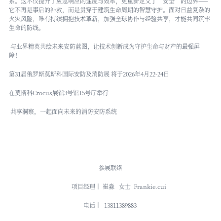
系。这不仅提升了应急响应的速度与效率，更重新定义了“安全”的边界——
它不再是事后的补救，而是贯穿于建筑生命周期的智慧守护。面对日益复杂的
火灾风险，唯有持续拥抱技术革新，加强全球协作与经验共享，才能共同筑牢
生命的防线。
与业界精英共绘未来安防蓝图，让技术创新成为守护生命与财产的最强屏
障！
第31届
俄罗斯莫斯科国际安防及消防展
将于2026年4月22-24日
在莫斯科Crocus展馆3号馆15号厅举行
共享洞察，一起面向未来的消防安防系统
参展联络
项目经理｜ 崔淼 女士 Frankie.cui
电话｜ 13811389883