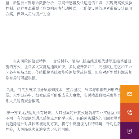
置，新型技术则融合数据分析、联网传感器及快速通信工具，实现更高效威胁
控制。这种变革重塑了应急响应者行动模式，也促使设施管理者重新设计疏散
方案，保障人员与资产安全
火灾风险的演变特性 合成材料、复杂电线布线及现代建筑压缩基础设
施的方式，让许多火灾蔓延速度加快。多功能开发项目、高密度住宅区和工业
区各有独特风险。传统报警系统虽能检测烟雾或热量，但应对新型燃料源或复
杂布局时可能误报。
为此，当代系统采用分层感知技术，整合温度、气体与烟雾数据形成全局视
图。大型设施中，细微疏漏可能酿成重大事故，实时精准数据采集能力直接关
系人员能否安全撤离。
单一方案无法适配所有场景。人口密集的开放式建筑与专业实验室面临的挑战
不同：有的需额外通风系统应对化学火灾，有的需防漏水的坚固喷淋系统。当
前趋势是针对具体环境定制方案，将每个设施视为独特环境，针对性防范潜在
危险，大幅降低火花演变为大火的可能。