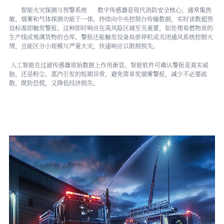
智能火灾探测与预警系统 数字传感器是现代消防安全核心，通常集热
敏、烟雾和气体探测功能于一体，持续向中央控制台传输数据，实时读数超预
设标准即触发警报。这种即时响应在高风险区域至关重要，如处理易燃物质的
生产线或堆满货物的仓库。警报还能触发设备局部停机或关闭通风系统控制火
情，且能区分小规模与严重火灾，快速响应以限制损失。
人工智能在过滤传感器原始数据上作用渐显。智能软件可确认警报是真实威
胁，还是粉尘、蒸汽引发的短期异常，避免简单发烟雾警报，减少不必要疏
散，既防恐慌，又降低经济损失。