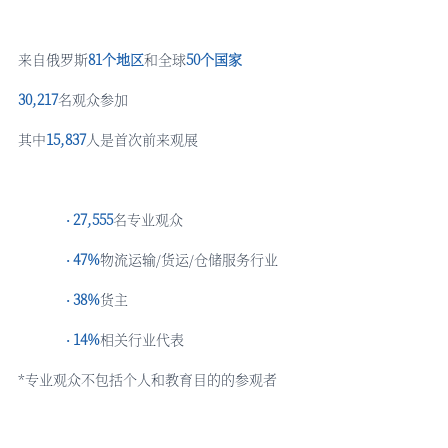
来自俄罗斯
81个地区
和全球
50个国家
30,217
名观众参加
其中
15,837
人是首次前来观展
27,555
名专业观众
·
47%
物流运输
/货运/仓储服务行业
·
38%
货主
·
14%
相关行业代表
·
*专业观众不包括个人和教育目的的参观者