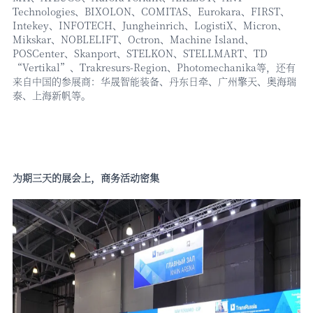
Technologies、BIXOLON、COMITAS、Eurokara、FIRST、
Intekey、INFOTECH、Jungheinrich、LogistiX、Micron、
Mikskar、NOBLELIFT、Octron、Machine Island、
POSCenter、Skanport、STELKON、STELLMART、TD
“Vertikal”、Trakresurs-Region、Photomechanika等，还有
来自中国的参展商：华晟智能装备、丹东日牵、广州擎天、奥海瑞
泰、上海新帆等。
为期三天的展会上，商务活动密集