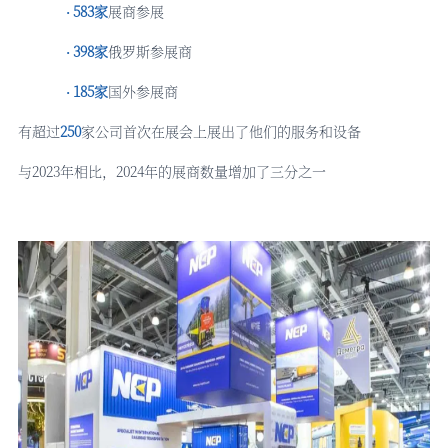
583家
展商参展
·
398家
俄罗斯参展商
·
185家
国外参展商
·
有超过
250
家公司首次在展会上展出了他们的服务和设备
与
2023年相比，2024年的展商数量增加了三分之一