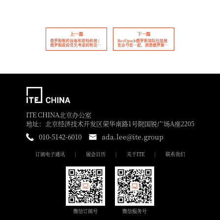
上一篇
下一篇
俄罗斯制药设备和原料药展 |
RosUpack俄罗斯国际包装展
俄罗斯政府优先考虑药物及先
览会与您一起，洞悉俄罗斯包
进技术开发
装市场趋势
ITE CHINA北京办公室
地址：北京经济技术开发区荣华南路1号院国锐广场A座2205
010-5142-6010
ada.lee@ite.group
订阅电子通讯
展会日历
关于ITE
联系我们
微信订阅号
微信服务号