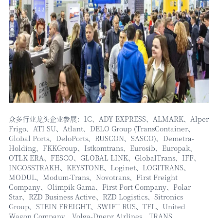
众多行业龙头企业参展：
1C、ADY EXPRESS、ALMARK、Alper
Frigo、ATI SU、Atlant、DELO Group (TransContainer、
Global Ports、DeloPorts、RUSCON、SASCO)、Demetra-
Holding、FKKGroup、Istkomtrans、Eurosib、Europak、
OTLK ERA、FESCO、GLOBAL LINK、GlobalTrans、IFF、
INGOSSTRAKH、KEYSTONE、Loginet、LOGITRANS、
MODUL、Modum-Trans、Novotrans、First Freight
Company、Olimpik Gama、First Port Company、Polar
Star、RZD Business Active、RZD Logistics、Sitronics
Group、STEIN FREIGHT、SWIFT RUS、TFL、United
Wagon Company、Volga-Dnepr Airlines、TRANS