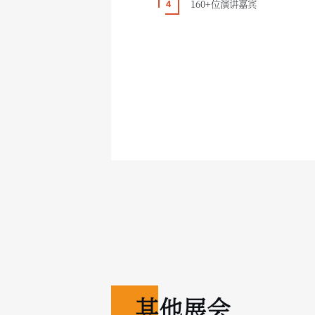
160+位演讲嘉宾
其他展会