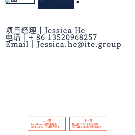
项目经理
｜
Jessica He
电话
｜
+ 86 13520968257
Email
｜
J
essica.he@ite.group
上一篇
下一篇
TransRussia俄罗斯物流
触达超17,000名专业买家！
展|SkladTech仓储展2026 如何
Securika 2026俄罗斯国际安防
通过展会中的广告机会让您的
展广告赞助计划，助力中国品
品牌脱颖而出
牌开拓俄罗斯安防市场！