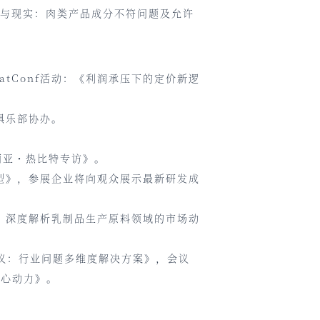
识与现实：肉类产品成分不符问题及允许
atConf活动：《利润承压下的定价新逻
俱乐部协办。
丽亚・热比特专访》。
型》，参展企业将向观众展示最新研发成
，深度解析乳制品生产原料领域的市场动
议：行业问题多维度解决方案》，会议
核心动力》。