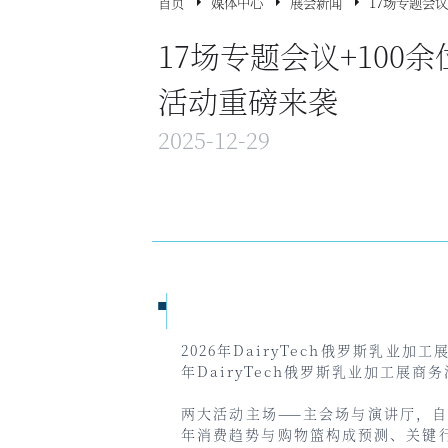
首页
媒体中心
展会新闻
17场专题会议
17场专题会议+100余
活动重磅来袭
2025-12-29
2026年DairyTech
俄罗斯乳业加工
年DairyTech俄罗斯乳业加工展商
两大活动主场——主会场与演讲厅，自
年消费趋势与购物篮构成预测、关键