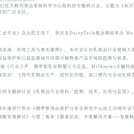
戈尔巴托夫联邦食品系统科学中心组织的专题研讨会，主题为《标
者的广泛关注。
专业》杂志的支持下，首次在DairyTech展会期间举办 Me
销实战：有效工具与真实案例》，本次会议由乳制品行业营销人
权益保护和公益监督局共同探讨植物基产品市场的趋势与前景。
谈《行业之声：俄罗斯乳业联盟公关总监、Milknews主编玛
演活动：《现代乳制品生产：现代化升级、进口替代与自动化转
织的专题研讨会《乳制品行业原料：趋势、技术、应用与监管》
将在演讲厅举办《俄罗斯食品保护与安全研究中心成立30周年会
战略发展路径》与第二板块《圆桌论坛：专家解决方案——发展