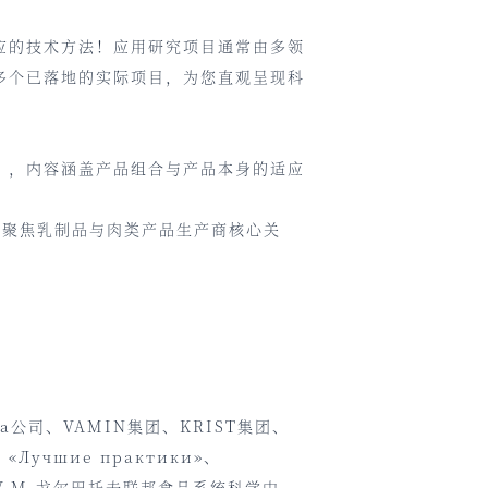
应的技术方法！应用研究项目通常由多领
多个已落地的实际项目，为您直观呈现科
》，内容涵盖产品组合与产品本身的适应
会议，聚焦乳制品与肉类产品生产商核心关
公司、VAMIN集团、KRIST集团、
о «Лучшие практики»、
斯科学院V.M.戈尔巴托夫联邦食品系统科学中