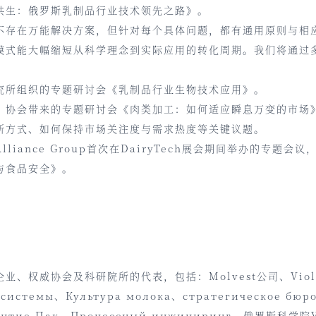
共生：俄罗斯乳制品行业技术领先之路》。
不存在万能解决方案，但针对每个具体问题，都有通用原则与相
模式能大幅缩短从科学理念到实际应用的转化周期。我们将通过
究所组织的专题研讨会《乳制品行业生物技术应用》。
”协会带来的专题研讨会《肉类加工：如何适应瞬息万变的市场
新方式、如何保持市场关注度与需求热度等关键议题。
iance Group首次在DairyTech展会期间举办的专题
与食品安全》。
、权威协会及科研院所的代表，包括：Molvest公司、Viola
 системы、Культура молока、стратегическое бюр
、Атлантис-Пак、Процессный инжиниринг、俄罗