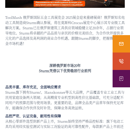
ToolMash
俄罗斯国际五金工具展览会
2025展会迎来重磅展商！俄罗斯知名电
动工具制造商Sturm确认参展，将在莫斯科
Crocus
展览中心展示其专业级工具
解决方案。Sturm已在俄罗斯建筑工具供应领域稳健立足20余年，占据行业领
导地位。Sturm将卓越的产品品质与亲民的价格完美结合，为合作伙伴提供多
元化的产品选择及高利润的商业合作机遇。跟随Sturm的脚步，把握俄罗斯五
金市场机遇！
深耕俄罗斯市场20年
Sturm凭借以下优势稳居行业前列
品类丰富、库存充足，全面响应需求
Sturm旗下拥有Sturm!、Hanskonner等五大品牌，产品覆盖专业工业工具与
民用家庭设备两大领域；从高精度专业机型到高性价比基础款，可充分适配不
同用户的预算范围与使用场景。更重要的是，品牌全品类产品常年保持充足库
存，能确保合作伙伴及时补货，保障业务高效运转。
品控严苛、认证完备，耐用性有保障
从核心零部件选型到新产品上市，Sturm始终坚持严格品控标准：旗下电动工
具均采用经实验室测试与实际工况验证的高可靠性配件，每款新产品上市前还