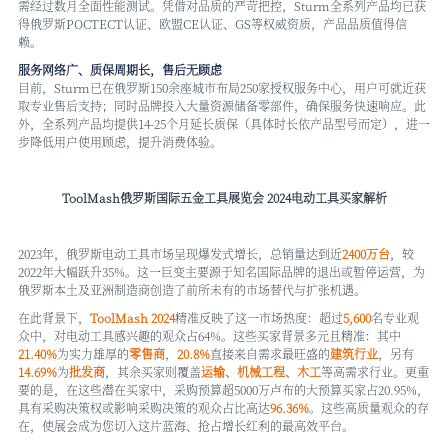
需经过数月全面性能测试。凭借对品质的严苛把控，Sturm全系列产品均已获
得俄罗斯РОСТЕСТ认证、欧盟CE认证、GS等权威资质，产品品质值得信
赖。
服务网络广、质保周期长，售后无顾虑
目前，Sturm已在俄罗斯150余座城市布局250家授权服务中心，用户可就近获
取专业售后支持；同时品牌投入大量资源储备零部件，确保服务快速响应。此
外，全系列产品均提供14-25个月延长质保（具体时长依产品型号而定），进一
步降低用户使用顾虑，提升消费体验。
ToolMash俄罗斯国际五金工具展览会 2024电动工具买家解析
2023年，俄罗斯电动工具市场呈现爆发式增长，总销量达到近
2400万台
，较
2022年大幅跃升35%。这一巨变主要源于知名国际品牌的退出或暂停运营，为
俄罗斯本土及亚洲制造商创造了前所未有的市场替代与扩张机遇。
在此背景下，
ToolMash 2024
精准反映了这一市场热度：超过
5,600
名专业观
众中，对电动工具感兴趣的观众占64%。这些买家背景多元且精准：其中
21.40%
为实力雄厚的
零售商
，
20.8%
直接来自需求最旺盛的
建筑行业
，另有
14.69%
为
批发商
，其余买家则覆盖
运输、机械工程、木工
等高需求行业。更重
要的是，在这些潜在买家中，采购预算超5000万卢布的大预算买家占20.95%，
具有采购决策权或影响采购决策的观众占比高达
96.36%
。这些高质量观众的存
在，使展会成为您切入这片蓝海、抢占增长红利的最高效平台。