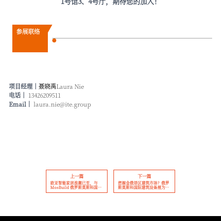
1号馆3、4号厅，期待您的加入！
参展联络
项目经理
｜
聂晓禹
Laura Nie
电话
｜
13426209511
Email
｜
laura.nie@ite.group
上一篇
下一篇
欧亚智能家居浪潮已至，与
想掘金俄语区建筑市场？俄罗
MosBuild 俄罗斯莫斯科国际
斯莫斯科国际建筑设备展为您
建筑设备展 共赴新程
对接核心商业社群