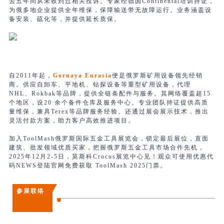
去五年间从未收到过相关投诉。专家经德国
Continental
培训持证，
为俄多地企业提供全年维保，保障输送带无故障运行。业务涵盖设
备安装、硫化等，并提供延长质保。
自2011年起，
Gornaya Eurasia
便是俄罗斯矿用设备领先经销
商。供应自卸车、平地机、钻探设备等重型矿用设备，代理
NHL、Rokbak等品牌，提供全链条配件与服务。其网络覆盖超15
个地区，设20 余个备件仓库及服务中心。专业团队持证提供高质
量维保，兼具Terex等品牌服务经验。还通过展会展示技术，推出
灵活付款方案，助力客户高效推进项目。
加入ToolMash俄罗斯国际五金工具展览会，锁定最后展位，直面
建筑、批发领域优质买家，把握俄罗斯五金工具市场合作先机，
2025年12月2-5日，莫斯科Crocus展览中心见！观众可使用优惠代
码NEWS登陆官网免费获取 ToolMash 2025门票。
参展联络