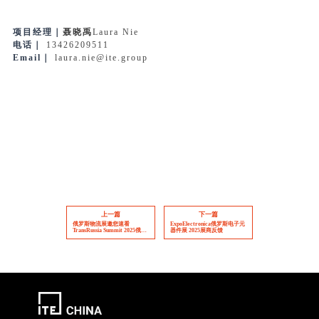
项目经理
｜
聂晓禹
Laura Nie
电话
｜
13426209511
Email
｜
laura.nie@ite.group
上一篇
下一篇
俄罗斯物流展邀您速看
ExpoElectronica俄罗斯电子元
TransRussia Summit 2025俄罗
器件展 2025展商反馈
斯物流行业领导人峰会 议程亮
点