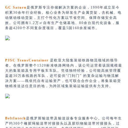
GC Saturn
是俄罗斯专注存储解决方案的企业，1990年成立至今
积累30余年行业经验。核心业务为研发生产金属货架，含机械、电
动驱动移动货架，主打个性化方案以节省空间、保障存储安全高
效。公司拥有1.2万㎡自有生产仓储基地、80余台现代化设备，服
务超4200个不同复杂度项目，覆盖5国160余座城市。
PJSC TransContainer
是欧亚大陆集装箱铁路物流领域的领导
者。在俄罗斯整个1520标准铁路网络内，该公司运营着该国规模最
大的集装箱及专用平板车车队。凭借独特经验，公司能高效管理覆
盖超30万条线路的车队，还可提供“门到门” 的复杂运输与物流解
决方案——既依托自有运输资产，也可联合合作企业，将集装箱货
物精准送达任意目的地，为跨区域集装箱运输提供有力支持。
BeltIntech
是俄罗斯输送带及输送设备专业服务中心。公司每年生
产约300个橡胶绳输送带对接接头以及胶织物输送带对接接头，过