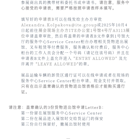
参展商出具的携带材料委托书或申请书。
请注意，服务中
心接受的申请表，需要严格按照申请表样本填写。
填写好的
申请表B
可以在线发给主办方审批
Alexandra.Kolpakova@ite.group
或2025年10月4
日起前往
展会现场主办方ITE办公室1号馆4号厅A3113展
位
申请盖章审批, 然后将盖章的申请表B文件拿到1号馆大
厅的服务中心Service Center柜台办理相关货物进出展
馆、叉车租赁等付费服务，服务确认和付费后，服务中心
柜台的工作人员会分配一个号码（请记住该号码）并且在
申请表B文件上盖允许进入
"ENTRY ALLOWED"
及允
许离开
"LEAVE ALLOWED"
的章。
展品运输车辆的卸货区通行证可以在线申请或者在现场的
服务中心Service Center柜台申请、现金支付并领取。
只有在出示盖章确认的货物进出馆表格后才能购买通行
证。
请注意：盖章确认的3份货物进出馆申请LetterB：
第一份留在展馆服务中心Service Center
第二份在展品进入展馆时交给货运门的保安
第三份自行保留好，撤展出馆时使用