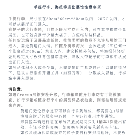
手提行李、海报等进出展馆注意事项
手提行李，
尺寸须在60cm*60cm*60cm以内，20KG以内，才
可以从展厅正门进入。
有轮子的大行李箱，目前不限尺寸均可入内，
可在其中携带少量
展品。也可随身携带少量大袋子，方便临时装样品。
任何货运箱子及展品或纸筒、挂筒类型的物品不允许从展馆正门
进入，
需走货运门入馆。
如随身携带海报
，会因超规（即任何一
个维度超过60cm）禁止入内。建议拆掉外包装，将海报轻轻折
叠到规定尺寸放到背包里带进去，或放入带轮子的行李箱中从展
馆正门入馆。
如展品体积不大或是少量，不需要辅助工具或自己可以拿的情况
下，建议自行准备开箱工具（如剪刀等），分散放入背包、行李
箱中进入展馆。
请注意:
如遇Crocus展馆安检升级，行李箱或随身行李均有可能被抽
查，如行李箱或随身行李中的展品样品被抽查，则需按展馆规定
来办理。
货运门无论行李是否可以自行拿到展位，都需要在1号馆
注册台附近的服务中心付一个车证的费用才能进馆。
卸货区车辆通行证在布展及撤展期间只对
1辆车1次进出
有
效。车证不允许更换，如更换车辆需要重新购买车证。
如涉及现场拆除或废弃的箱子要自行安排清理好，不要放