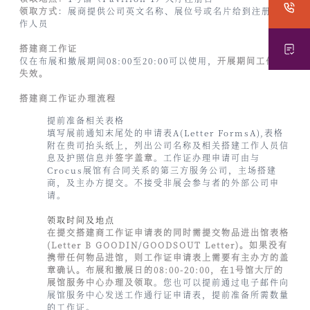
领取方式
：展商提供公司英文名称、展位号或名片给到注册台工
作人员
搭建商工作证
仅在布展和撤展期间08:00至20:00可以使用，
开展期间工作证
失效。
搭建商工作证办理流程
提前准备相关表格
填写展前通知末尾处的申请表A(Letter FormsA),表格
附在贵司抬头纸上，列出公司名称及相关搭建工作人员信
息及护照信息并
签字盖章
。工作证办理申请可由与
Crocus展馆有合同关系的第三方服务公司，主场搭建
商，及主办方提交。不接受非展会参与者的外部公司申
请。
领取时间及地点
在提交搭建商工作证申请表的同时需提交物品进出馆表格
(Letter B GOODIN/GOODSOUT Letter)。如果没有
携带任何物品进馆，则工作证申请表上需要有主办方的盖
章确认。布展和撤展日的08:00-20:00，在1号馆大厅的
展馆服务中心办理及领取
。您也可以提前通过电子邮件向
展馆服务中心发送工作通行证申请表，提前准备所需数量
的工作证。