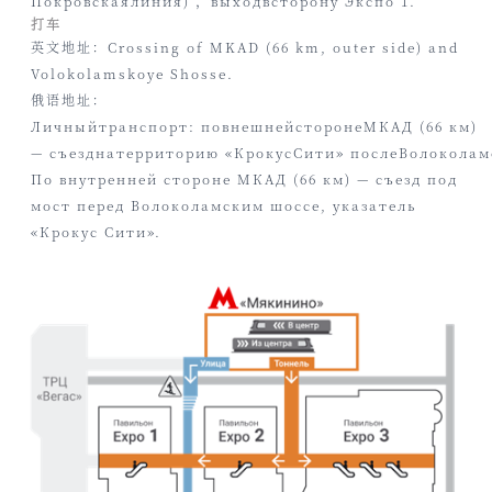
Покровская
линия
)
，
выход
в
сторону
Экспо
1.
打车
英文地址
：
Crossing of MKAD (66 km, outer side) and
Volokolamskoye Shosse.
俄语地址
：
Личный
транспорт
:
по
внешней
стороне
МКАД
(66
км
)
—
съезд
на
территорию
«
Крокус
Сити
»
после
Волоколам
По внутренней стороне МКАД (66 км) — съезд под
мост перед Волоколамским шоссе, указатель
«Крокус Сити».