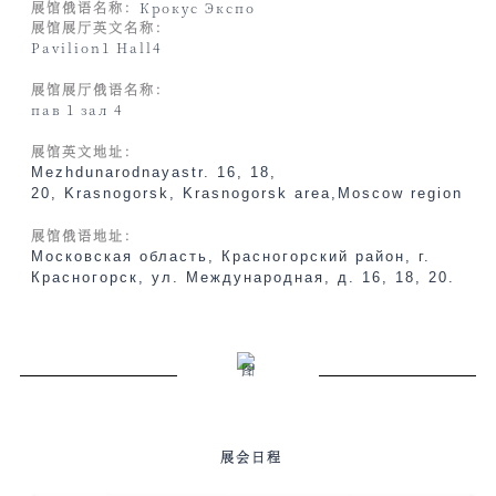
展馆俄语名称：
Крокус Экспо
展馆展厅英文名称：
Pavilion
1
Hall
4
展馆展厅俄语名称：
пав 1 зал 4
展馆英文地址：
Mezhdunarodnaya
str
. 16, 18,
20,
Krasnogorsk
,
Krasnogorsk
area
,
Moscow
region
展馆俄语地址：
Московская область, Красногорский район, г.
Красногорск, ул.
Международная, д. 16, 18, 20.
展会日程