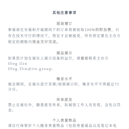
其他注意事项
现场增订
参展商在布展和开展期间下的订单将被收取
1
0
0%的附加费
，只
有在技术可行的情况下，预定才会被接受，所有预定要在主办方
规定的期限内
现金支付
完成。
展品演示
如果您计划在展位上演示设备的运行，请
提前
联系主办方
Oleg Ilin
Oleg.Ilin@ite.group.
噪音水平
展会期间，在展台进行音频/视频演示时，噪音水平不得超过75
分贝。
传单派发
禁止在展位外，随意派发传单，如展馆工作人员发现，会处以罚
金。
个人贵重物品
请自行保管好个人随身贵重物品（包括贵重展品以及笔记本电