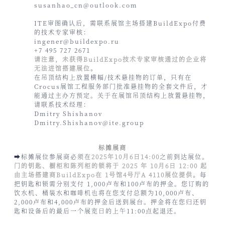
susanhao_cn@outlook.com
ITE审图确认后，需联系展馆主场搭建BuildExpo付费
的技术专家审核：
ingener@buildexpo.ru
+7 495 727 2671
请注意，未获得BuildExpo技术专家审核通过的企业将
无法进馆搭建展位。
在吊顶结构上放置横幅/技术悬挂物的订单，只有在
Crocus展馆工程服务部门批准悬挂物的全套文件后，才
能通过主办方预定。关于在展馆吊顶结构上放置悬挂物，
请联系技术经理：
Dmitry Shishanov
Dmitry.Shishanov@ite.group
标摊展商
➡标摊展位参展商必须在
2025年10月6日14:00
之前到达展位。
门的钥匙、橱柜和陈列柜的锁将于 2025 年 10月6日 12:00 起
由主场搭建商BuildExpo在 1号馆4号厅A 4110展位提供。
每
把钥匙和锁需分别支付 1,000卢布和100卢布的押金。您订购的
饮水机、桶装水和咖啡机也将在您支付总额为10,000卢布、
2,000卢布和4,000卢布的押金后送到展台。押金将在您归还钥
匙和设备后的最后一个展览日的上午11:00点起退还。