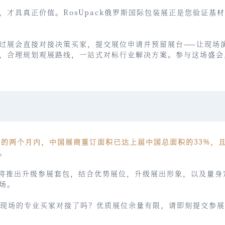
，才具真正价值。RosUpack俄罗斯国际包装展正是您验证基
过展会直接对接决策买家，提交展位申请并预留展台——让现场
，合理规划观展路线，一站式对标行业解决方案。参与这场盛会
展结束的两个月内，中国展商重订面积已达上届中国总面积的33%
。
将推出升级参展套包，结合优势展位，升级展出形象，以及量身
场。
装展现场的专业买家对接了吗？优质展位余量有限，请即刻提交参