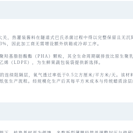
℃大关，热灌装酱料在隧道式巴氏杀菌过程中得以完整保留且无沉
差3%，因此加工商无需增设额外烘箱或冷却工序。
聚羟基脂肪酸酯
（PHA）颗粒，其全生命周期碳排放比原生聚乳
乙烯（LDPE），为生鲜果蔬包装袋提供新选择。
的连续阻隔层，氧气透过率低于0.5立方厘米/平方米/天。该
纸张生产流程。经规模化生产后其每平方米成本与传统蜡质涂层的
提下，转换基材更为便捷。多数新型薄膜经简单调整封压与停留