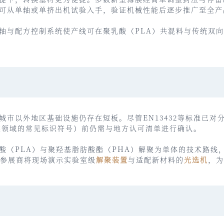
可从单轴或单挤出机试验入手，验证机械性能后逐步推广至全产
轴与配方控制系统使产线可在聚乳酸（PLA）共混料与传统双
城市以外地区基础设施仍存在短板。尽管EN13432等标准已对
环保包装领域的常见标识符号）前仍需与地方认可清单进行确认。
酸（PLA）与聚羟基脂肪酸酯（PHA）解聚为单体的技术路线
区的参展商将现场演示实验室级
解聚装置
与适配新材料的
光选机
，为