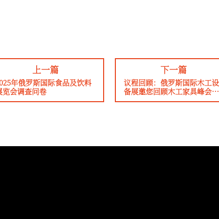
上一篇
下一篇
2025年俄罗斯国际食品及饮料
议程回顾：俄罗斯国际木工设
展览会调查问卷
备展邀您回顾木工家具峰会
（第一期）