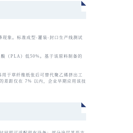
降现象。标准成型-灌装-封口生产线测试
酸（PLA）低50%。基于该原料制备的
材料用于草纤维纸张后可替代聚乙烯挤出工
差距仅在 7% 以内，企业早期应用该技
时间即可适配现有设备；部分涂层甚至支