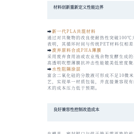
材料创新重新定义性能边界
➡
新一代PLA共混材料
通过对共聚物的改良使耐热性突破100
表明，其循环时间与传统PET材料仅相
➡
废弃原料合成PHA薄膜
采用废弃食用油或农业残余物发酵生成的
高透明吹塑薄膜抗冲击性能媲美低密度聚
➡
水性阻隔涂层
富含二氧化硅的分散液可形成不足10微米
艺，实现单一材质包装，并直接兼容现有
术的成本压力低于预期。
良好兼容性控制改造成本
在模具、密封钳口与烘干箱无需更换的前