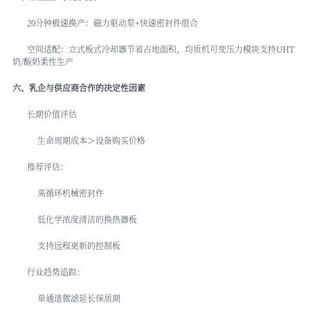
20分钟极速换产：磁力驱动泵+快速密封件组合
空间适配：立式板式冷却器节省占地面积，均质机可变压力模块支持UHT
奶/酸奶柔性生产
六、乳企与供应商合作的决定性因素
长期价值评估
生命周期成本＞设备购买价格
推荐评估：
高循环机械密封件
低化学浓度清洁的换热器板
支持远程更新的控制板
行业趋势追踪：
单通道微滤延长保质期