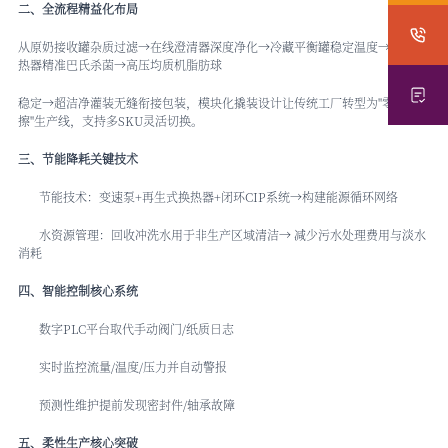
二、全流程精益化布局
从原奶接收罐杂质过滤→在线澄清器深度净化→冷藏平衡罐稳定温度→板式换
热器精准巴氏杀菌→高压均质机脂肪球
稳定→超洁净灌装无缝衔接包装，模块化撬装设计让传统工厂转型为"零摩
擦"生产线，支持多SKU灵活切换。
三、节能降耗关键技术
节能技术：变速泵+再生式换热器+闭环CIP系统→构建能源循环网络
水资源管理：回收冲洗水用于非生产区域清洁→ 减少污水处理费用与淡水
消耗
四、智能控制核心系统
数字PLC平台取代手动阀门/纸质日志
实时监控流量/温度/压力并自动警报
预测性维护提前发现密封件/轴承故障
五、柔性生产核心突破