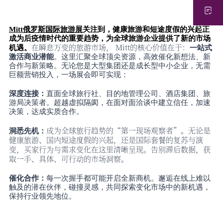
Mitt俄罗斯国际旅游展
关注到，健康旅游和短途度假的兴起正
成为后疫情时代的重要趋势，为全球旅游企业提供了新的市场
在瞬息万变的旅游市场，
Mitt的核心价值在于：
机遇。
一站式
激活商业潜能
。这里汇聚全球顶尖资源，高效催化新想法、新
合作与新策略。无论您是大型集团还是成长型中小企业，无需
巨额营销投入，一场展会即可实现：
深度连接：
直面全球旅行社、目的地管理公司、酒店集团、旅
游局决策者。超越虚拟隔阂，在面对面洽谈中建立信任，加速
决策，达成实质合作。
成为全球旅行趋势的
“第一现场观察者”。无论是
洞悉先机：
健康旅游、国内短途度假的兴起，还是国际套餐的复苏与演
变，买家行为与需求变化在这里清晰呈现。告别滞后数据，获
取一手、具体、可行动的市场洞察。
催化合作：
每一次握手都可能开启全新商机。邂逅在线上难以
触及的潜在伙伴，碰撞灵感，共同探索变化市场中的新机遇，
保持行业领先地位。