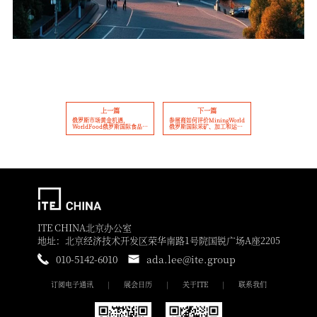
上一篇
下一篇
俄罗斯市场黄金机遇，
参展商如何评价MiningWorld
WorldFood俄罗斯国际食品展
俄罗斯国际采矿、加工和运输
直通150+零售连锁巨头采购中
机械设备展览会？
心！
ITE CHINA北京办公室
地址：北京经济技术开发区荣华南路1号院国锐广场A座2205
010-5142-6010
ada.lee@ite.group
订阅电子通讯
展会日历
关于ITE
联系我们