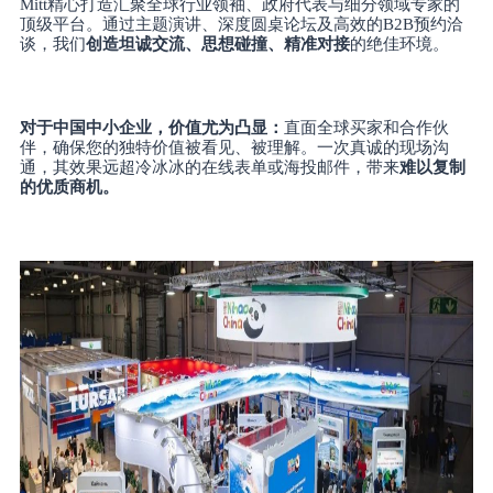
Mitt精心打造汇聚全球行业领袖、政府代表与细分领域专家的
顶级平台。通过主题演讲、深度圆桌论坛及高效的B2B预约洽
谈，我们
创造坦诚交流、思想碰撞、精准对接
的绝佳环境。
对于中国中小企业，价值尤为凸显：
直面全球买家和合作伙
伴，确保您的独特价值被看见、被理解。一次真诚的现场沟
通，其效果远超冷冰冰的在线表单或海投邮件，带来
难以复制
的优质商机。