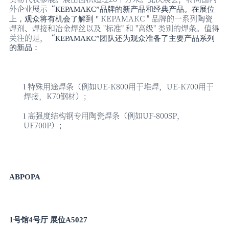
外企业展示“
КЕРАМАКС
”品牌的新产品和经典产品。在展位
КЕРАМАКС
" 品牌的一系列陶瓷
上，观众将有机会了解到 "
焊剂、焊接和冶金焊丝以及 "标准" 和 "高级" 类别的焊条。值得
关注的是，“
КЕРАМАКС
”团队还为观众准备了主要产品系列
的新品：
特殊用途焊条（例如
UE-К800用于堆焊，UE-К700用于
l
焊接，K70钢材）；
高强度结构钢专用陶瓷焊条（例如
UF-800SP，
l
UF700P）；
ABPOPA
1号馆4号厅 展位A5027