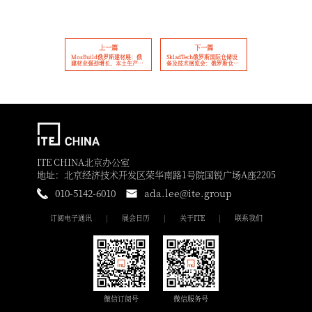
上一篇
下一篇
MosBuild俄罗斯建材展：俄
SkladTech俄罗斯国际仓储设
建材业强劲增长，本土生产与
备及技术展览会：俄罗斯仓储
技术创新成关键
行业新机遇，技术驱动与市场
增长并行
ITE CHINA北京办公室
地址：北京经济技术开发区荣华南路1号院国锐广场A座2205
010-5142-6010
ada.lee@ite.group
订阅电子通讯
展会日历
关于ITE
联系我们
微信订阅号
微信服务号