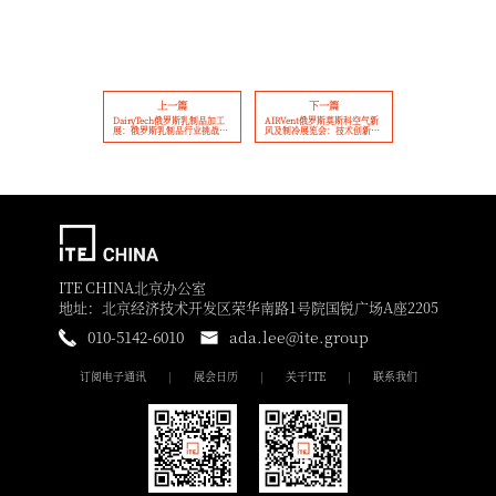
上一篇
下一篇
DairyTech俄罗斯乳制品加工
AIRVent俄罗斯莫斯科空气新
展：俄罗斯乳制品行业挑战与
风及制冷展览会：技术创新与
发展并存
市场需求双轮驱动下强劲增长
的俄罗斯空调制冷行业
ITE CHINA北京办公室
地址：北京经济技术开发区荣华南路1号院国锐广场A座2205
010-5142-6010
ada.lee@ite.group
订阅电子通讯
展会日历
关于ITE
联系我们