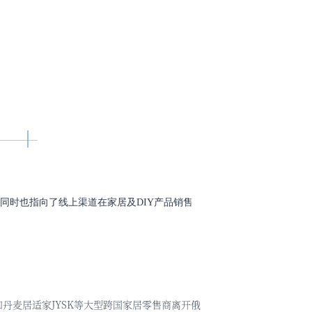
，同时也指向了线上渠道在家居及DIY产品销售
和丹麦居适家
JYSK等大型跨国家居零售商离开俄