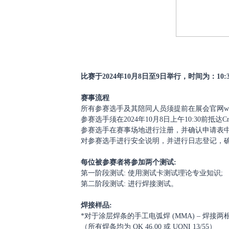
比赛于
2024年10月8日至9日举行，时间为：10:30
赛事流程
所有参赛选手及其陪同人员须提前在展会官网
w
参赛选手须在
2024年10月8日上午10:30前抵达Cro
参赛选手在赛事场地进行注册，并确认申请表
对参赛选手进行安全说明，并进行日志登记，
每位被参赛者将参加两个测试
:
第一阶段测试
: 使用测试卡测试理论专业知识;
第二阶段测试
: 进行焊接测试。
焊接样品
:
*对于涂层焊条的手工电弧焊 (MMA) – 焊接两根碳钢
（所有焊条均为 OK 46.00 或 UONI 13/55）