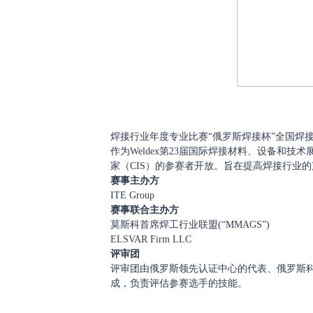
焊接行业年度专业比赛
“俄罗斯焊接杯”全国焊接锦
作为
Weldex第23届
国际焊接材料、设备和技术
家（CIS）的参赛者开放。旨在提高焊接行业
赛事主办方
ITE Group
赛事联合主办方
莫斯科首席焊工行业联盟
(“MMAGS”)
ELSVAR Firm LLC
评审团
评审团由俄罗斯领先认证中心的代表、俄罗斯
成，负责评估参赛选手的技能。