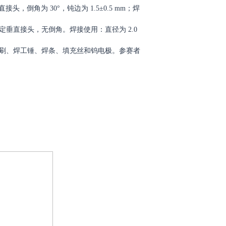
直接头，倒角为 30°，钝边为 1.5±0.5 mm；焊
) 的固定垂直接头，无倒角。焊接使用：直径为 2.0
金属刷、焊工锤、焊条、填充丝和钨电极。参赛者