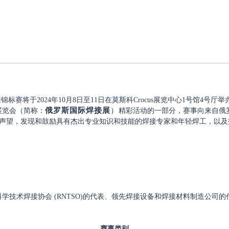
标赛将于2024年10月8日至11日在莫斯科Crocus展览中心1号馆4号厅举
俄罗斯国际焊接展
）
展览会
（简称：
精彩活动的一部分，赛事向来自俄
的声望，发现和鼓励具有杰出专业知识和技能的焊接专家和年轻焊工，以
科学技术焊接协会
(RNTSO)的代表、领先焊接设备和焊接材料制造公司
赛事类别