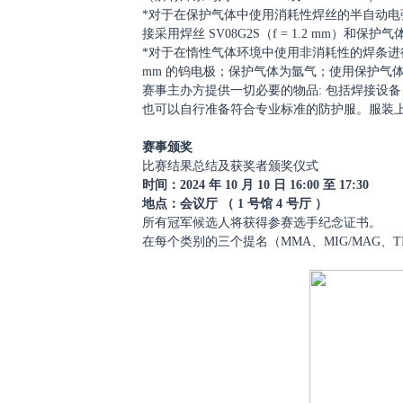
*对于在保护气体中使用消耗性焊丝的半自动电弧焊 (MIG
接采用焊丝 SV08G2S（f = 1.2 mm）和保护气
*对于在惰性气体环境中使用非消耗性的焊条进行手工电弧
mm 的钨电极；保护气体为氩气；使用保护气
赛事主办方提供一切必要的物品
: 包括焊接设
也可以自行准备符合专业标准的防护服。服装
赛事颁奖
比赛结果总结及获奖者颁奖仪式
时间：
2024 年 10 月 10 日 16:00 至 17:30
地点：会议厅
（
1 号馆 4 号厅 ）
所有冠军候选人将获得参赛选手纪念证书。
在每个类别的三个提名（
MMA、MIG/MA